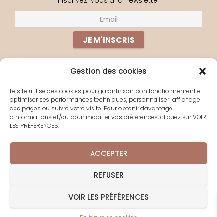
inscrivez-vous à la newsletter
Gestion des cookies
PERDU(E) ?
Le site utilise des cookies pour garantir son bon fonctionnement et
optimiser ses performances techniques, personnaliser l'affichage
À PROPOS
des pages ou suivre votre visite. Pour obtenir davantage
d'informations et/ou pour modifier vos préférences, cliquez sur VOIR
YOGA EN LIGNE
LES PRÉFÉRENCES.
LES SÉJOURS
CONTACT
ACCEPTER
POLITIQUE DE COOKIES
REFUSER
VOIR LES PRÉFÉRENCES
Hestia | Développé par
ThemeIsle