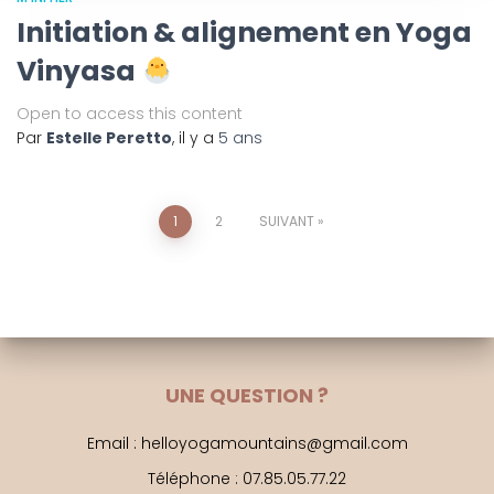
Initiation & alignement en Yoga
Vinyasa
Open to access this content
Par
Estelle Peretto
, il y a
5 ans
Pagination
1
2
SUIVANT
des
publications
UNE QUESTION ?
Email : helloyogamountains@gmail.com
Téléphone : 07.85.05.77.22