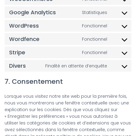
Consent
to
Google Analytics
Statistiques
service
Consent
woocomm
to
WordPress
Fonctionnel
service
Consent
google-
to
Wordfence
Fonctionnel
analytics
service
Consent
wordpres
to
Stripe
Fonctionnel
service
Consent
wordfenc
to
Divers
Finalité en attente d’enquête
service
Consent
stripe
to
7. Consentement
service
divers
Lorsque vous visitez notre site web pour la première fois,
nous vous montrerons une fenêtre contextuelle avec une
explication sur les cookies. Dès que vous cliquez sur
« Enregistrer les préférences » vous nous autorisez à
utiliser les catégories de cookies et d’extensions que vous
avez sélectionnés dans la fenêtre contextuelle, comme