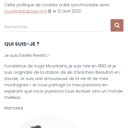
Cette politique de cookies a été synchronisée avec
cookiedatabase.org
le 12 avril 2022.
R
Rechercher…
e
c
QUI SUIS-JE ?
h
e
Je suis Estelle Peretto !
r
c
Fondatrice de Yoga Mountains, je suis née en 1993 et je
h
suis originaire de la station de ski d’Arêches-Beaufort en
e
Savoie. Je suis une amoureuse de la vie et de mes
r
montagnes ! Je vous partage ici mes passions en
espérant que nous puissions tous évoluer vers un monde
:
meilleur.
Namaste.