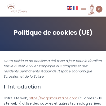
0
D
É
P
L
I
Politique de cookies (UE)
E
R
L
A
N
A
Cette politique de cookies a été mise à jour pour la dernière
V
fois le 12 avril 2022 et s’applique aux citoyens et aux
I
G
résidents permanents légaux de l’Espace Économique
A
Européen et de la Suisse.
T
I
1. Introduction
O
N
Notre site web,
https://yogamountains.com
(ci-après : « le
site web ») utilise des cookies et autres technologies liées