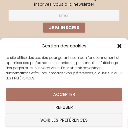
inscrivez-vous à la newsletter
Gestion des cookies
PERDU(E) ?
Le site utilise des cookies pour garantir son bon fonctionnement et
optimiser ses performances techniques, personnaliser l'affichage
À PROPOS
des pages ou suivre votre visite. Pour obtenir davantage
d'informations et/ou pour modifier vos préférences, cliquez sur VOIR
YOGA EN LIGNE
LES PRÉFÉRENCES.
LES SÉJOURS
CONTACT
ACCEPTER
POLITIQUE DE COOKIES
REFUSER
VOIR LES PRÉFÉRENCES
Hestia | Développé par
ThemeIsle