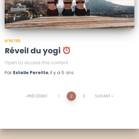
M'INITIER
Réveil du yogi
Open to access this content
Par
Estelle Peretto
, il y a
6 ans
Pagination
PRÉCÉDENT
1
2
3
SUIVANT
des
publications