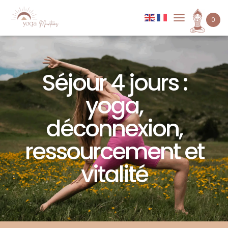
0
D
É
P
L
I
Séjour 4 jours :
E
R
L
yoga,
A
N
déconnexion,
A
V
ressourcement et
I
G
A
vitalité
T
I
O
N