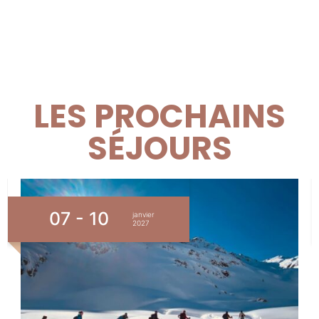
LES PROCHAINS
SÉJOURS
07 - 10
janvier
2027