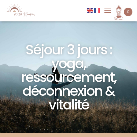
0
D
É
P
L
I
Séjour 3 jours :
E
R
L
yoga,
A
N
ressourcement,
A
V
déconnexion &
I
G
A
vitalité
T
I
O
N