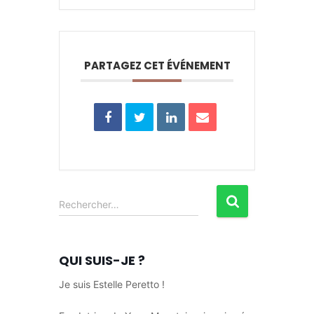
PARTAGEZ CET ÉVÉNEMENT
R
Rechercher…
e
c
h
QUI SUIS-JE ?
e
r
Je suis Estelle Peretto !
c
h