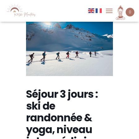
0
D
É
P
L
I
E
R
L
A
N
A
V
I
Séjour 3 jours :
G
A
ski de
T
I
randonnée &
O
N
yoga, niveau