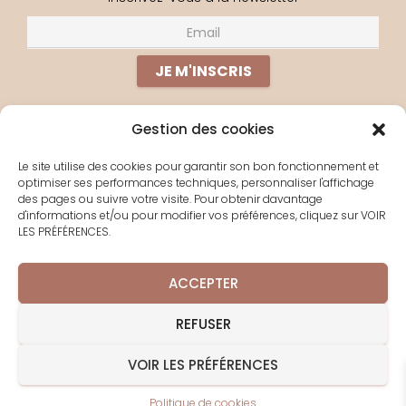
Gestion des cookies
PERDU(E) ?
Le site utilise des cookies pour garantir son bon fonctionnement et
optimiser ses performances techniques, personnaliser l'affichage
À PROPOS
des pages ou suivre votre visite. Pour obtenir davantage
d'informations et/ou pour modifier vos préférences, cliquez sur VOIR
YOGA EN LIGNE
LES PRÉFÉRENCES.
LES SÉJOURS
CONTACT
ACCEPTER
POLITIQUE DE COOKIES
REFUSER
VOIR LES PRÉFÉRENCES
Hestia | Développé par
ThemeIsle
Politique de cookies