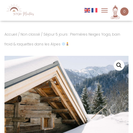
0
DÉPLIER LA NAVI
Accueil
/
Non classé
/ Séjour 5 jours : Premières Neiges Yoga, bain
froid & raquettes dans les Alpes