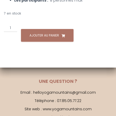
Les participants :
8 personnes max
7 en stock
quantité
de
AJOUTER AU PANIER
Séjour
5
jours
:
Premières
Neiges
Yoga,
bain
UNE QUESTION ?
froid
&
Email : helloyogamountains@gmail.com
raquettes
dans
Téléphone : 07.85.05.77.22
les
Site web : www.yogamountains.com
Alpes