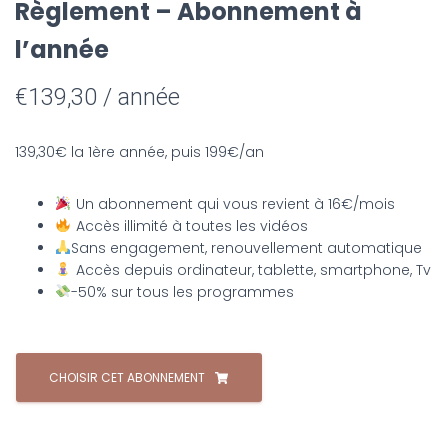
Règlement – Abonnement à
l’année
€
139,30
/ année
139,30€ la 1ère année, puis 199€/an
Un abonnement qui vous revient à 16€/mois
Accès illimité à toutes les vidéos
Sans engagement, renouvellement automatique
Accès depuis ordinateur, tablette, smartphone, Tv
-50% sur tous les programmes
quantité
de
CHOISIR CET ABONNEMENT
Règlement
-
Abonnement