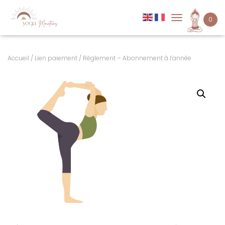
0
D
É
P
L
Accueil
/
Lien paiement
/ Règlement – Abonnement à l’année
I
E
R
L
A
N
A
V
I
G
A
T
I
O
N