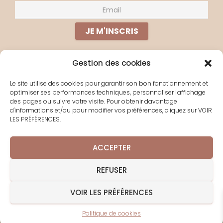
Gestion des cookies
PERDU(E) ?
Le site utilise des cookies pour garantir son bon fonctionnement et
optimiser ses performances techniques, personnaliser l'affichage
À PROPOS
des pages ou suivre votre visite. Pour obtenir davantage
d'informations et/ou pour modifier vos préférences, cliquez sur VOIR
YOGA EN LIGNE
LES PRÉFÉRENCES.
LES SÉJOURS
CONTACT
ACCEPTER
POLITIQUE DE COOKIES
REFUSER
VOIR LES PRÉFÉRENCES
Hestia | Développé par
ThemeIsle
Politique de cookies