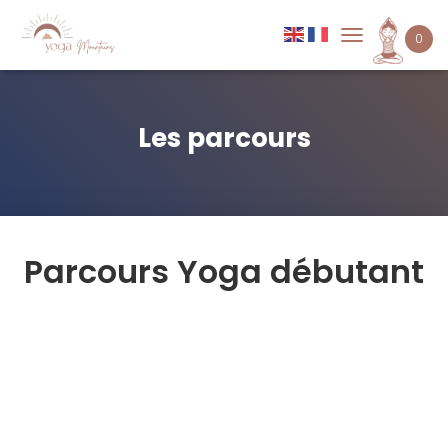
0
D
É
P
L
I
Les parcours
E
R
L
A
N
A
Parcours Yoga débutant
V
I
G
A
T
I
O
N