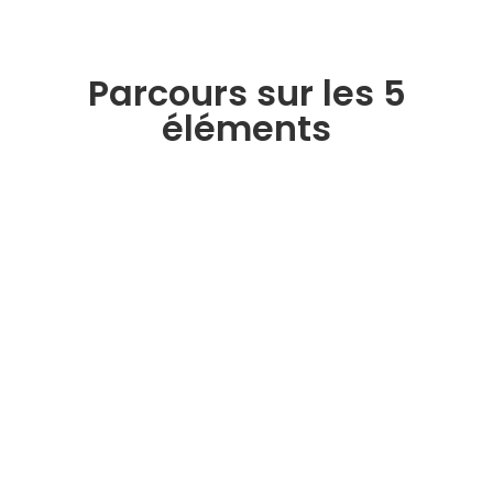
Parcours sur les 5
éléments