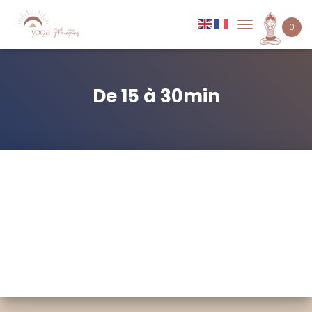
0
DÉPLIER
LA
NAVIGATION
De 15 à 30min